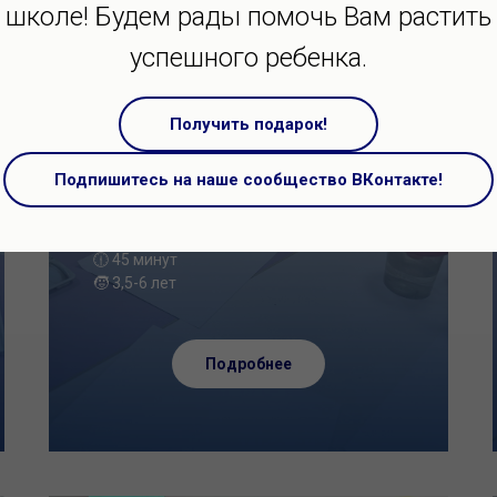
Рисование для детей
школе! Будем рады помочь Вам растить
успешного ребенка.
Каждое занятие - новый арт-шедевр,
который может стать прекрасным
подарком для близких или украсить
Получить подарок!
комнату ребёнка. Вы будете гордиться
своим юным художником
Подпишитесь на наше сообщество ВКонтакте!
🧑‍🤝‍🧑8 человек в группе
🕧 45 минут
🧒 3,5-6 лет
Подробнее