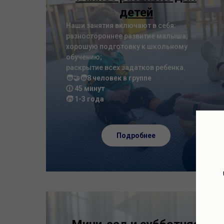
детей
Наши занятия включают в себя:
разностороннее развитие малыша;
хорошую подготовку к школьному
обучению;
раскрытие всех задатков ребенка.
🧑‍🤝‍🧑8 человек в группе
🕧 45 минут
🧒 1-3 года
Подробнее