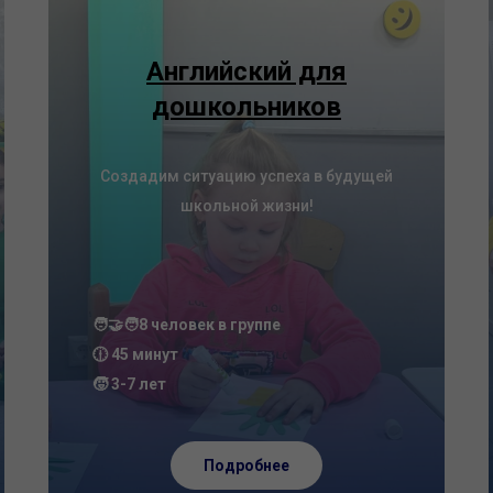
Английский для
дошкольников
Создадим ситуацию успеха в будущей
школьной жизни!
🧑‍🤝‍🧑8 человек в группе
🕧 45 минут
🧒 3-7 лет
Подробнее