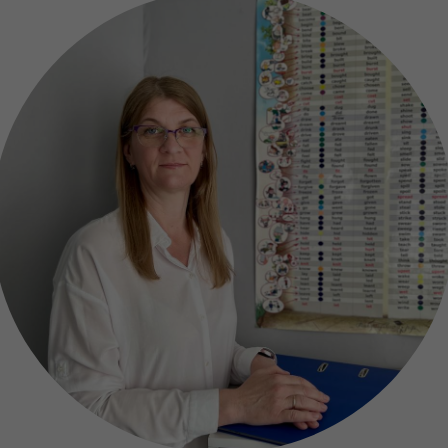
Вы
пед
Удо
Лиц
осн
пожа
сигн