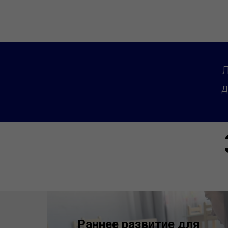
Л
д
Раннее развитие для