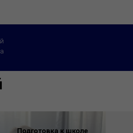
ой
да
й
Подготовка к школе