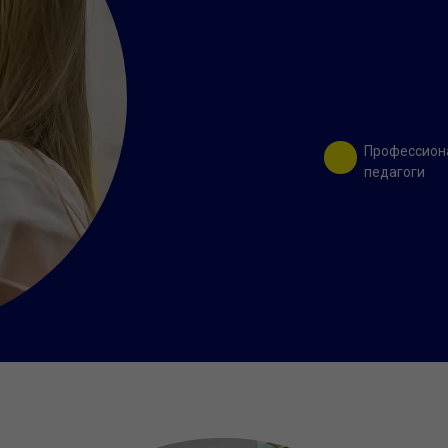
Профессион
педагоги
ищете для себя и своего ребенка
Кач