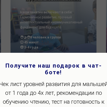
Наши занятия включают в себя:
Гармоничное развитие, прочный
интеллектуальный и коммуникативный
фундамент для будущего
🧑‍🤝‍🧑8 человек в группе
🕧 45 минут
🧒 3-4 года
Получите наш подарок в чат-
Подробнее
боте!
Чек лист уровней развития для малыше
от 1 года до 4х лет, рекомендации по
обучению чтению, тест на готовность к