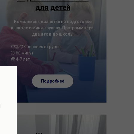
для детей
Комплексные занятия по подготовке
к школе в мини-группах. Программа три,
два и год до школы
🧑‍🤝‍🧑8 человек в группе
🕧 60 минут
🧒 4-7 лет
Подробнее
й