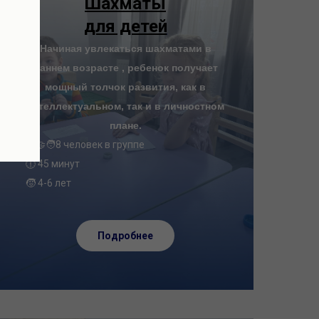
Шахматы
для детей
Начиная увлекаться шахматами в
раннем возрасте , ребенок получает
мощный толчок развития, как в
интеллектуальном, так и в личностном
плане.
🧑‍🤝‍🧑8 человек в группе
🕧 45 минут
🧒 4-6 лет
Подробнее