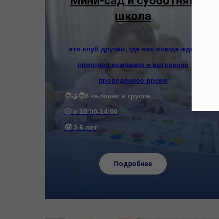
Мини-сад и субботняя
школа
это клуб друзей, где вас всегда ждет
приятная компания и интересно
проведенное время
🧑‍🤝‍🧑8 человек в группе
🕧 с 10:00-14:00
🧒 3-6 лет
Подробнее